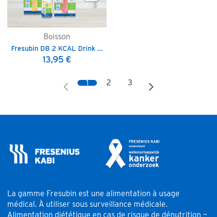
Boisson
Fresubin DB 2 KCAL Drink - 200 ml
13,95
€
1
2
3
La gamme Fresubin est une alimentation à usage
médical. À utiliser sous surveillance médicale.
Alimentation diététique en cas de risque de dénutrition —