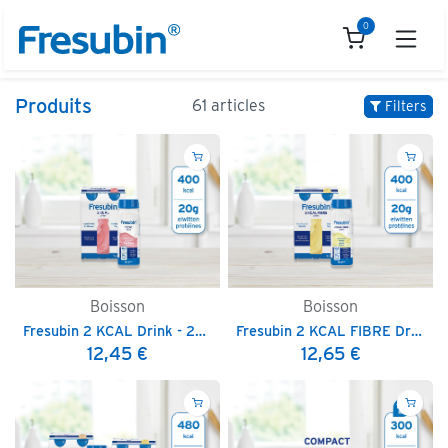
Se rendre au contenu
0
Produits
61 articles
Filters
Boisson
Boisson
Fresubin 2 KCAL Drink - 200 ml
Fresubin 2 KCAL FIBRE Drink - 200 ml
12,45
€
12,65
€