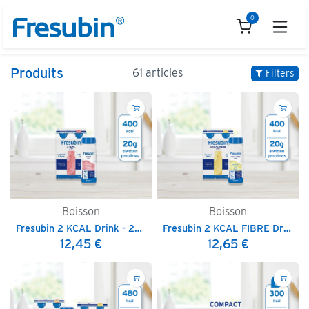
Se rendre au contenu
0
Produits
61 articles
Filters
Boisson
Boisson
Fresubin 2 KCAL Drink - 200 ml
Fresubin 2 KCAL FIBRE Drink - 200 ml
12,45
€
12,65
€