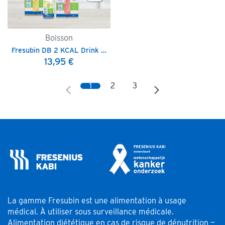
Boisson
Fresubin DB 2 KCAL Drink - 200 ml
13,95
€
1
2
3
La gamme Fresubin est une alimentation à usage
médical. À utiliser sous surveillance médicale.
Alimentation diététique en cas de risque de dénutrition —