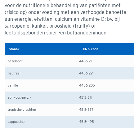
voor de nutritionele behandeling van patiënten met
(risico op) ondervoeding met een verhoogde behoefte
aan energie, eiwitten, calcium en vitamine D: bv. bij
sarcopenie, kanker, broosheid (frailty) of
leeftijdsgebonden spier -en botaandoeningen.
Smaak
CNK code
hazelnoot
4486-213
neutraal
4486-221
vanille
4486-205
abrikoos-perzik
4513-511
tropische vruchten
4513-537
cappuccino
4513-495