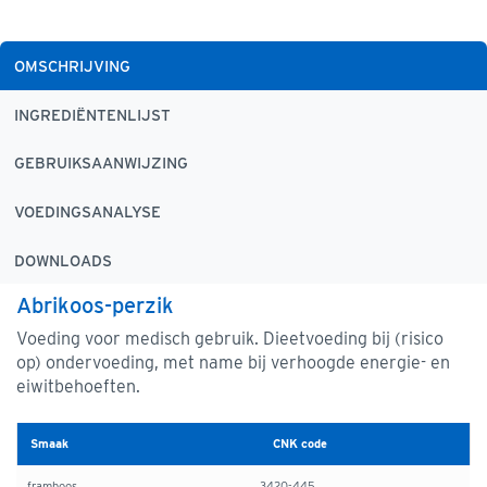
OMSCHRIJVING
INGREDIËNTENLIJST
GEBRUIKSAANWIJZING
VOEDINGSANALYSE
DOWNLOADS
Abrikoos-perzik
Voeding voor medisch gebruik. Dieetvoeding bij (risico
op) ondervoeding, met name bij verhoogde energie- en
eiwitbehoeften.
Smaak
CNK code
framboos
3420-445