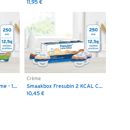
11,95
€
Crème
Bestellen
Fresubin DB 2 KCAL Crème - 125 g
Smaakbox Fresubin 2 KCAL CREMES 4-PACK
10,45
€