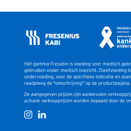
smaakbox
Sesamzaad
Zwaveldioxide en sulfieten
Lupine
Weekdieren
Gluten
Het gamma Fresubin is voeding voor medisch gebru
gebruiken onder medisch toezicht. Dieetvoeding bij
ondervoeding, voor de specifieke indicatie en doe
raadpleeg de "omschrijving" op de productpagina.
De aangegeven prijzen zijn aanbevolen verkooppri
actuele verkoopprijzen worden bepaald door de ve