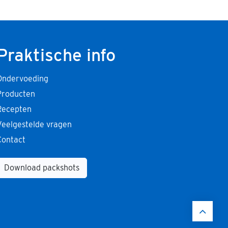
Praktische info
Ondervoeding
Producten
Recepten
Veelgestelde vragen
Contact
Download packshots