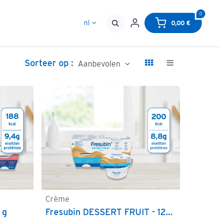
0
HCP
CONTACT
nl
0,00
€
Sorteer op :
Aanbevolen
Crème
Bestellen
 g
Fresubin DESSERT FRUIT - 125 g