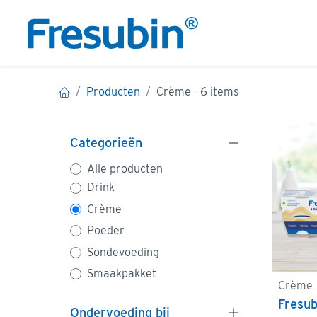
Overslaan naar inhoud
PRODUCTEN
Producten
Crème
- 6 items
Categorieën
Alle producten
Drink
Crème
Poeder
Sondevoeding
Smaakpakket
Crème
Fresub
Ondervoeding bij